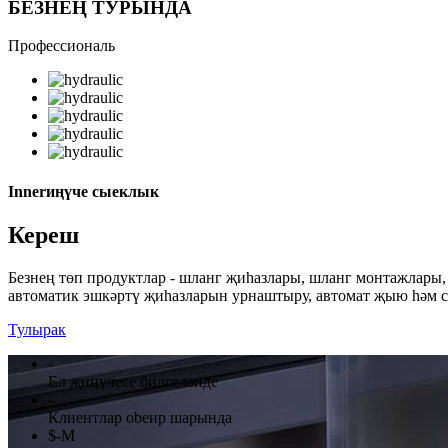
БЕЗНЕҢ ТУРЫНДА
Профессиональ
Innerиңүче сыеклык
Кереш
Безнең төп продуктлар - шланг җиһазлары, шланг монтажлары,
автоматик эшкәртү җиһазларын урнаштыру, автомат җыю һәм
Тулырак
-
Ел җиңүчесе билгеләнде
-
Клиентлар obeир шарында
$
-
M