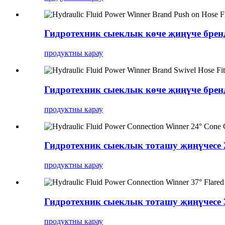
Гидротехник сыеклык көче җиңүче брен
продуктны карау
Гидротехник сыеклык көче җиңүче брен
продуктны карау
Гидротехник сыеклык тоташу җиңүчесе 
продуктны карау
Гидротехник сыеклык тоташу җиңүчесе 
продуктны карау