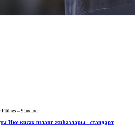
ды Ике кисәк шланг җиһазлары - стандарт