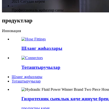
2021 Сатудан керем
-
Профессиональ җиһазлар саны
продуктлар
Инновация
Шланг җиһазлары
Тоташтыручылар
Шланг җиһазлары
Тоташтыручылар
Гидротехник сыеклык көче җиңүче брен
продуктны карау