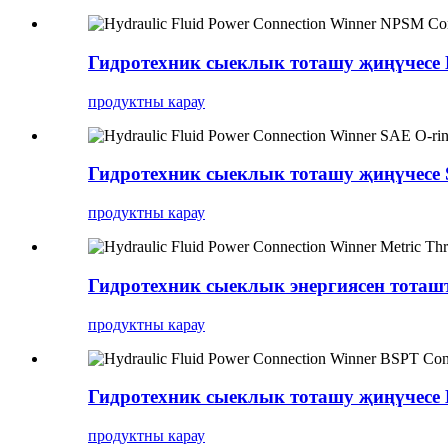
Гидротехник сыеклык тоташу җиңүчесе
продуктны карау
Гидротехник сыеклык тоташу җиңүчесе S
продуктны карау
Гидротехник сыеклык энергиясен тота
продуктны карау
Гидротехник сыеклык тоташу җиңүчесе
продуктны карау