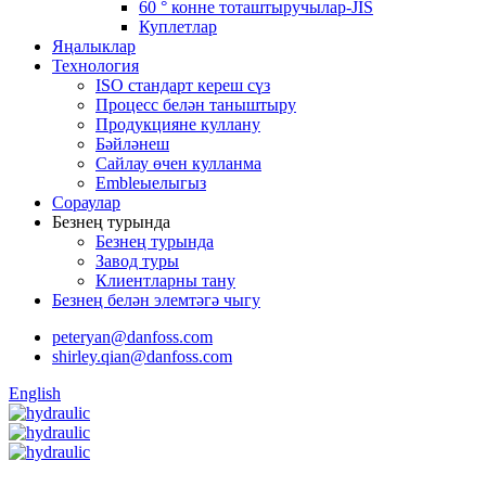
60 ° конне тоташтыручылар-JIS
Куплетлар
Яңалыклар
Технология
ISO стандарт кереш сүз
Процесс белән таныштыру
Продукцияне куллану
Бәйләнеш
Сайлау өчен кулланма
Embleыелыгыз
Сораулар
Безнең турында
Безнең турында
Завод туры
Клиентларны тану
Безнең белән элемтәгә чыгу
peteryan@danfoss.com
shirley.qian@danfoss.com
English