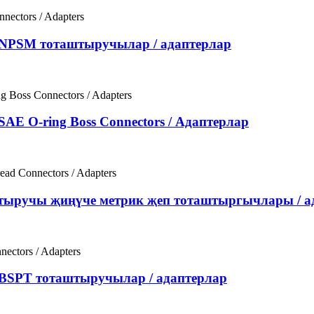
 NPSM тоташтыручылар / адаптерлар
AE O-ring Boss Connectors / Адаптерлар
штыручы җиңүче метрик җеп тоташтыргычлары / а
 BSPT тоташтыручылар / адаптерлар