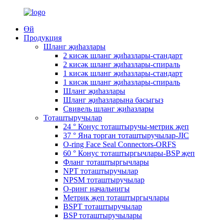
Өй
Продукция
Шланг җиһазлары
2 кисәк шланг җиһазлары-стандарт
2 кисәк шланг җиһазлары-спираль
1 кисәк шланг җиһазлары-стандарт
1 кисәк шланг җиһазлары-спираль
Шланг җиһазлары
Шланг җиһазларына басыгыз
Свивель шланг җиһазлары
Тоташтыручылар
24 ° Конус тоташтыручы-метрик җеп
37 ° Яна торган тоташтыручылар-JIC
O-ring Face Seal Connectors-ORFS
60 ° Конус тоташтыргычлары-BSP җеп
Фланг тоташтыргычлары
NPT тоташтыручылар
NPSM тоташтыручылар
О-ринг начальнигы
Метрик җеп тоташтыргычлары
BSPT тоташтыручылар
BSP тоташтыручылары