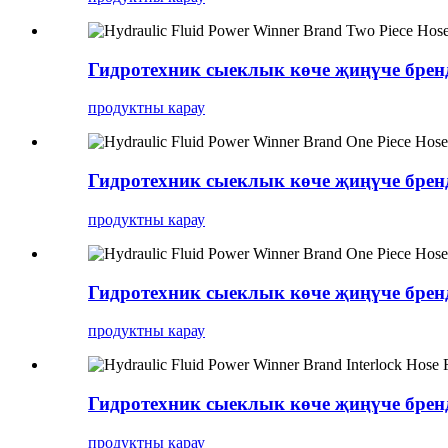
Гидротехник сыеклык көче җиңүче брен
продуктны карау
Гидротехник сыеклык көче җиңүче брен
продуктны карау
Гидротехник сыеклык көче җиңүче брен
продуктны карау
Гидротехник сыеклык көче җиңүче бре
продуктны карау