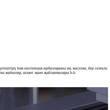
итештерү һәм инспекция җиһазларына ия, мәсәлән, бер эзлекле
ы җиһазлар, шланг җыю җайланмалары һ.б.