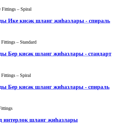
ды Ике кисәк шланг җиһазлары - спираль
ды Бер кисәк шланг җиһазлары - стандарт
ды Бер кисәк шланг җиһазлары - спираль
нд интерлок шланг җиһазлары