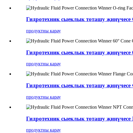
Гидротехник сыеклык тоташу җиңүчесе
продуктны карау
Гидротехник сыеклык тоташу җиңүчесе 6
продуктны карау
Гидротехник сыеклык тоташу җиңүчесе
продуктны карау
Гидротехник сыеклык тоташу җиңүчесе
продуктны карау