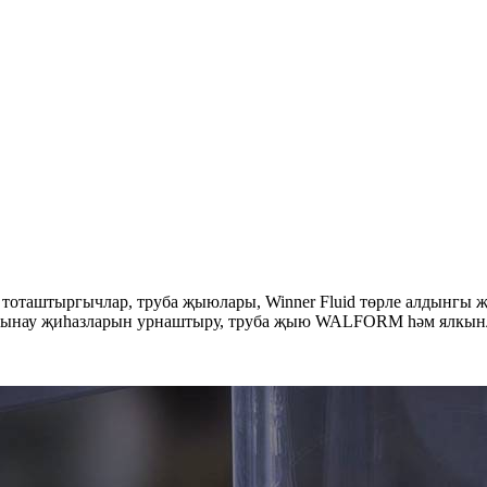
 тоташтыргычлар, труба җыюлары, Winner Fluid төрле алдынгы җ
 сынау җиһазларын урнаштыру, труба җыю WALFORM һәм ялкынл