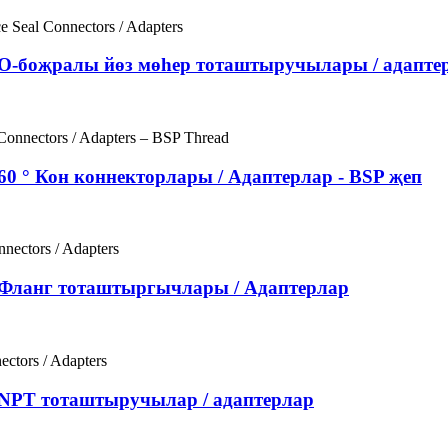
 О-боҗралы йөз мөһер тоташтыручылары / адапте
0 ° Кон коннекторлары / Адаптерлар - BSP җеп
 Фланг тоташтыргычлары / Адаптерлар
 NPT тоташтыручылар / адаптерлар