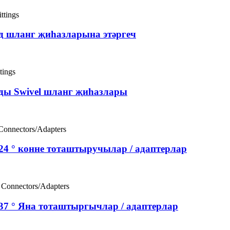
д шланг җиһазларына этәргеч
ды Swivel шланг җиһазлары
24 ° конне тоташтыручылар / адаптерлар
37 ° Яна тоташтыргычлар / адаптерлар