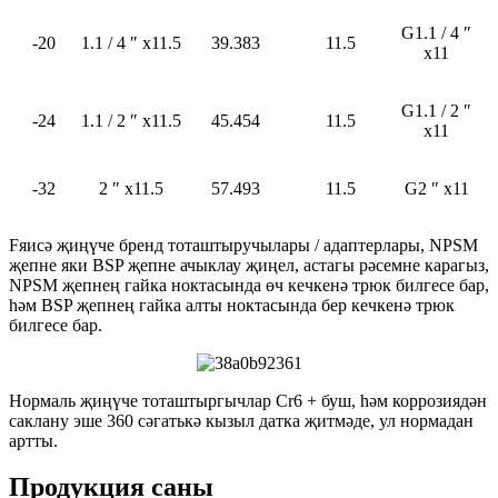
G1.1 / 4 ″
-20
1.1 / 4 ″ x11.5
39.383
11.5
x11
G1.1 / 2 ″
-24
1.1 / 2 ″ x11.5
45.454
11.5
x11
-32
2 ″ x11.5
57.493
11.5
G2 ″ x11
F
яисә җиңүче бренд тоташтыручылары / адаптерлары, NPSM
җепне яки BSP җепне ачыклау җиңел, астагы рәсемне карагыз,
NPSM җепнең гайка ноктасында өч кечкенә трюк билгесе бар,
һәм BSP җепнең гайка алты ноктасында бер кечкенә трюк
билгесе бар.
Нормаль җиңүче тоташтыргычлар Cr6 + буш, һәм коррозиядән
саклану эше 360 сәгатькә кызыл датка җитмәде, ул нормадан
артты.
Продукция саны