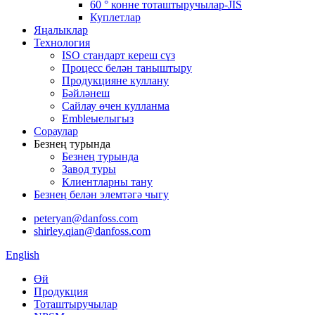
60 ° конне тоташтыручылар-JIS
Куплетлар
Яңалыклар
Технология
ISO стандарт кереш сүз
Процесс белән таныштыру
Продукцияне куллану
Бәйләнеш
Сайлау өчен кулланма
Embleыелыгыз
Сораулар
Безнең турында
Безнең турында
Завод туры
Клиентларны тану
Безнең белән элемтәгә чыгу
peteryan@danfoss.com
shirley.qian@danfoss.com
English
Өй
Продукция
Тоташтыручылар