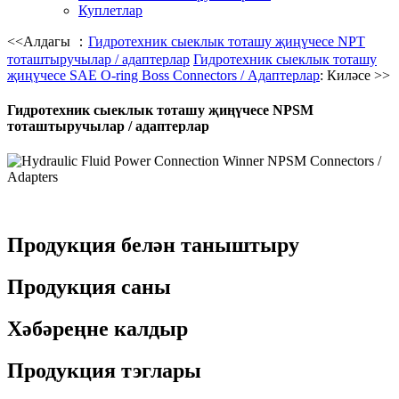
Куплетлар
<<Алдагы ：
Гидротехник сыеклык тоташу җиңүчесе NPT
тоташтыручылар / адаптерлар
Гидротехник сыеклык тоташу
җиңүчесе SAE O-ring Boss Connectors / Адаптерлар
: Киләсе >>
Гидротехник сыеклык тоташу җиңүчесе NPSM
тоташтыручылар / адаптерлар
Продукция белән таныштыру
Продукция саны
Хәбәреңне калдыр
Продукция тэглары