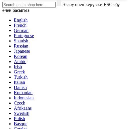
Эзләү өчен керү яки ESC ябу
өчен басыгыз
English
French
German
Portuguese
Spanish
Russian
Japanese
Korean
Arabic
Irish
Greek
Turkish
Italian
Danish
Romanian
Indonesian
Czech
Afrikaans
Swedish
Polish
Basque
Catalan