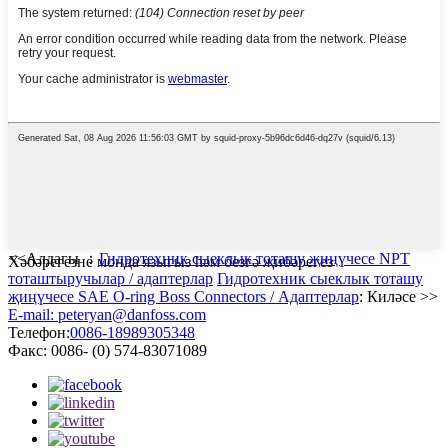
<<Алдагы ：
Гидротехник сыеклык тоташу җиңүчесе NPT
Хәбәрегезне монда языгыз һәм безгә җибәрегез
тоташтыручылар / адаптерлар
Гидротехник сыеклык тоташу
җиңүчесе SAE O-ring Boss Connectors / Адаптерлар
: Киләсе >>
E-mail: peteryan@danfoss.com
Телефон:
0086-18989305348
Факс: 0086- (0) 574-83071089