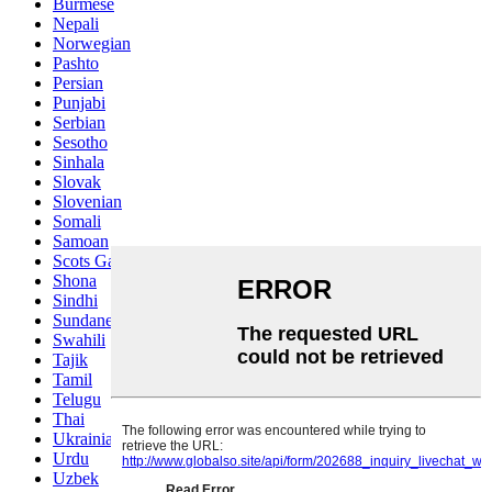
Burmese
Nepali
Norwegian
Pashto
Persian
Punjabi
Serbian
Sesotho
Sinhala
Slovak
Slovenian
Somali
Samoan
Scots Gaelic
Shona
Sindhi
Sundanese
Swahili
Tajik
Tamil
Telugu
Thai
Ukrainian
Urdu
Uzbek