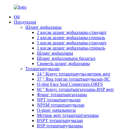
Өй
Продукция
Шланг җиһазлары
2 кисәк шланг җиһазлары-стандарт
2 кисәк шланг җиһазлары-спираль
1 кисәк шланг җиһазлары-стандарт
1 кисәк шланг җиһазлары-спираль
Шланг җиһазлары
Шланг җиһазларына басыгыз
Свивель шланг җиһазлары
Тоташтыручылар
24 ° Конус тоташтыручы-метрик җеп
37 ° Яна торган тоташтыручылар-JIC
O-ring Face Seal Connectors-ORFS
60 ° Конус тоташтыргычлары-BSP җеп
Фланг тоташтыргычлары
NPT тоташтыручылар
NPSM тоташтыручылар
О-ринг начальнигы
Метрик җеп тоташтыргычлары
BSPT тоташтыручылар
BSP тоташтыручылары