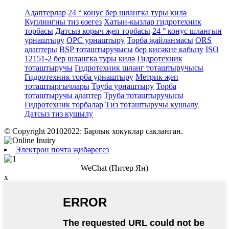
Адаптерлар
24 ° конус бер шлангка туры килә
Куплингны тиз өзегез
Хатын-кызлар гидротехник
торбасы
Датсыз корыч җеп торбасы
24 ° конус шлангын
урнаштыру
ОРС урнаштыру
Торба җайланмасы
ORS
адаптеры
BSP тоташтыручысы
бер кисәкне кабызу
ISO
12151-2 бер шлангка туры килә
Гидротехник
тоташтыручы
Гидротехник шланг тоташтыручысы
Гидротехник торба урнаштыру
Метрик җеп
тоташтыргычлары
Труба урнаштыру
Торба
тоташтыручы адаптер
Труба тоташтыручысы
Гидротехник торбалар
Тиз тоташтыручы кушылу
Датсыз тиз кушылу
© Copyright 20102022: Барлык хокуклар сакланган.
Электрон почта җибәрегез
WeChat (Питер Ян)
x