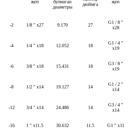
җеп
булмаган
җеп
дюймга
диаметры
G1 / 8 ″
-2
1/8 ″ x27
9.170
27
x28
G1 / 4 ″
-4
1/4 ″ x18
12.052
18
x19
G3 / 8 ″
-6
3/8 ″ x18
15.431
18
x19
G1 / 2 ″
-8
1/2 ″ x14
19.127
14
x14
G3 / 4 ″
-12
3/4 ″ x14
24.486
14
x14
-16
1 ″ x11.5
30.632
11.5
G1 ″ x11