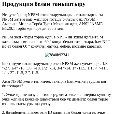
Продукция белән таныштыру
Nиңүче бренд NPSM тоташтыручылары - тоташтыргычта
NPSM хатын-кыз җепләре тоташу очлары бар, NPSM -
Америка Милли Торба Туры Механик җеп, ANSI / ASME
B1.20.1 торба җепләре дип тә атала.
NPSM җеп - туры торба җеп, ә NPT - иң яхшы җеп.NPSM
хатын-кыз свивел очын 60 ° конус белән тоташтыра, һәм NPT
ир-ат белән 60 ° конуслы матчка мөһер, рәсемне карагыз.
Innerиңүче тоташтыручылар өчен NPSM җеп үлчәмнәре: 1/8
"-27, 1/4" -18, 3/8 "-18, 1/2" -14, 3/4 "-14, 1" -11.5, 1.1 / 4 "-11.5,
1.1 / 2" -11.5, 2 "-11.5.
Аны NPSM җеп итеп ничек танырга һәм җепнең зурлыгын
билгеләргә?
1. Эчке җепне визуаль тикшерү, яисә эчке калиперны куллану,
эчке җепнең кечкенә диаметрын бер үк диаметр белән төрле
озынлыктагы урында үлчәү.
2. threadепнең диаметрын ID калиперы белән үлчәгез, эчке