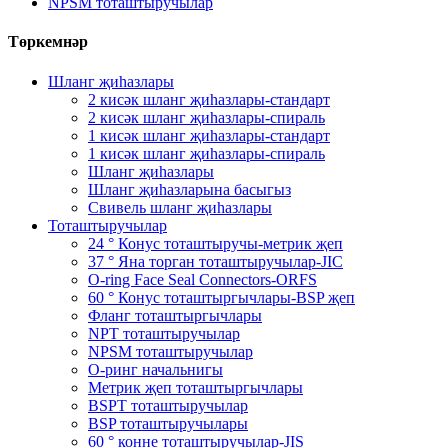
NPSM тоташтыручылар
Төркемнәр
Шланг җиһазлары
2 кисәк шланг җиһазлары-стандарт
2 кисәк шланг җиһазлары-спираль
1 кисәк шланг җиһазлары-стандарт
1 кисәк шланг җиһазлары-спираль
Шланг җиһазлары
Шланг җиһазларына басыгыз
Свивель шланг җиһазлары
Тоташтыручылар
24 ° Конус тоташтыручы-метрик җеп
37 ° Яна торган тоташтыручылар-JIC
O-ring Face Seal Connectors-ORFS
60 ° Конус тоташтыргычлары-BSP җеп
Фланг тоташтыргычлары
NPT тоташтыручылар
NPSM тоташтыручылар
О-ринг начальнигы
Метрик җеп тоташтыргычлары
BSPT тоташтыручылар
BSP тоташтыручылары
60 ° конне тоташтыручылар-JIS