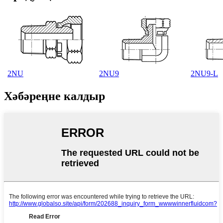
2NU
2NU9
2NU9-L
Хәбәреңне калдыр