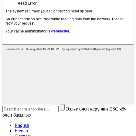
Эзләү өчен керү яки ESC ябу
өчен басыгыз
English
French