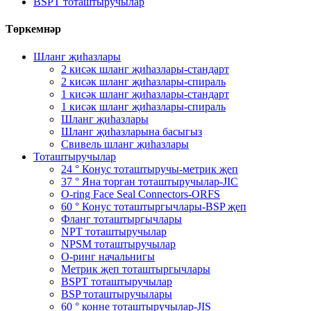
BSPT тоташтыручылар
Төркемнәр
Шланг җиһазлары
2 кисәк шланг җиһазлары-стандарт
2 кисәк шланг җиһазлары-спираль
1 кисәк шланг җиһазлары-стандарт
1 кисәк шланг җиһазлары-спираль
Шланг җиһазлары
Шланг җиһазларына басыгыз
Свивель шланг җиһазлары
Тоташтыручылар
24 ° Конус тоташтыручы-метрик җеп
37 ° Яна торган тоташтыручылар-JIC
O-ring Face Seal Connectors-ORFS
60 ° Конус тоташтыргычлары-BSP җеп
Фланг тоташтыргычлары
NPT тоташтыручылар
NPSM тоташтыручылар
О-ринг начальнигы
Метрик җеп тоташтыргычлары
BSPT тоташтыручылар
BSP тоташтыручылары
60 ° конне тоташтыручылар-JIS