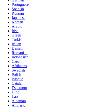
German
Portuguese
Spanish
Russian
Japanese
Korean
Arabic
Irish
Greek
Turkish
Italian
Danish
Romanian
Indonesian
Czech
Afrikaans
Swedish
Polish
Basque
Catalan
Esperanto
Hindi
Lao
Albanian
Amharic