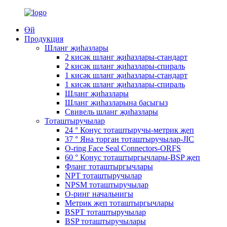
Өй
Продукция
Шланг җиһазлары
2 кисәк шланг җиһазлары-стандарт
2 кисәк шланг җиһазлары-спираль
1 кисәк шланг җиһазлары-стандарт
1 кисәк шланг җиһазлары-спираль
Шланг җиһазлары
Шланг җиһазларына басыгыз
Свивель шланг җиһазлары
Тоташтыручылар
24 ° Конус тоташтыручы-метрик җеп
37 ° Яна торган тоташтыручылар-JIC
O-ring Face Seal Connectors-ORFS
60 ° Конус тоташтыргычлары-BSP җеп
Фланг тоташтыргычлары
NPT тоташтыручылар
NPSM тоташтыручылар
О-ринг начальнигы
Метрик җеп тоташтыргычлары
BSPT тоташтыручылар
BSP тоташтыручылары