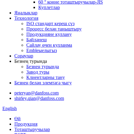
60 ° конне тоташтыручылар-JIS
Куплетлар
Яңалыклар
Технология
ISO стандарт кереш сүз
Процесс белән таныштыру
Продукцияне куллану
Бәйләнеш
Сайлау өчен кулланма
Embleыелыгыз
Сораулар
Безнең турында
Безнең турында
Завод туры
Клиентларны тану
Безнең белән элемтәгә чыгу
peteryan@danfoss.com
shirley.qian@danfoss.com
English
Өй
Продукция
Тоташтыручылар