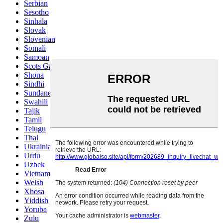
Serbian
Sesotho
Sinhala
Slovak
Slovenian
Somali
Samoan
Scots Gaelic
Shona
Sindhi
Sundanese
Swahili
Tajik
Tamil
Telugu
Thai
Ukrainian
Urdu
Uzbek
Vietnamese
Welsh
Xhosa
Yiddish
Yoruba
Zulu