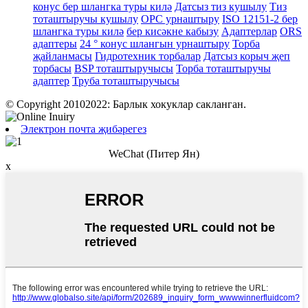
конус бер шлангка туры килә
Датсыз тиз кушылу
Тиз
тоташтыручы кушылу
ОРС урнаштыру
ISO 12151-2 бер
шлангка туры килә
бер кисәкне кабызу
Адаптерлар
ORS
адаптеры
24 ° конус шлангын урнаштыру
Торба
җайланмасы
Гидротехник торбалар
Датсыз корыч җеп
торбасы
BSP тоташтыручысы
Торба тоташтыручы
адаптер
Труба тоташтыручысы
© Copyright 20102022: Барлык хокуклар сакланган.
Электрон почта җибәрегез
WeChat (Питер Ян)
x