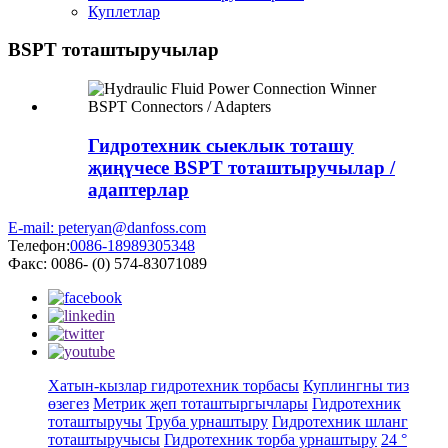
Куплетлар
BSPT тоташтыручылар
Гидротехник сыеклык тоташу
җиңүчесе BSPT тоташтыручылар /
адаптерлар
E-mail: peteryan@danfoss.com
Телефон:
0086-18989305348
Факс: 0086- (0) 574-83071089
Хатын-кызлар гидротехник торбасы
Куплингны тиз
өзегез
Метрик җеп тоташтыргычлары
Гидротехник
тоташтыручы
Труба урнаштыру
Гидротехник шланг
тоташтыручысы
Гидротехник торба урнаштыру
24 °