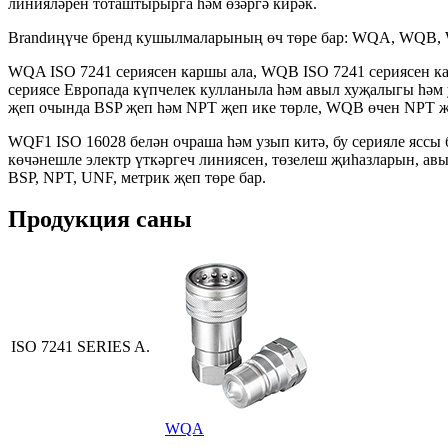
линияләрен тоташтырырга һәм өзәргә кирәк.
Brandиңүче бренд кушылмаларының өч төре бар: WQA, WQB, W
WQA ISO 7241 сериясен каршы ала, WQB ISO 7241 сериясен ка
сериясе Европада күпчелек кулланыла һәм авыл хуҗалыгы һәм 
җеп очында BSP җеп һәм NPT җеп ике төрле, WQB өчен NPT җ
WQF1 ISO 16028 белән очраша һәм узып китә, ​​бу серияле яс
көчәнешле электр үткәргеч линиясен, төзелеш җиһазларын, ав
BSP, NPT, UNF, метрик җеп төре бар.
Продукция саны
ISO 7241 SERIES A.
WQA