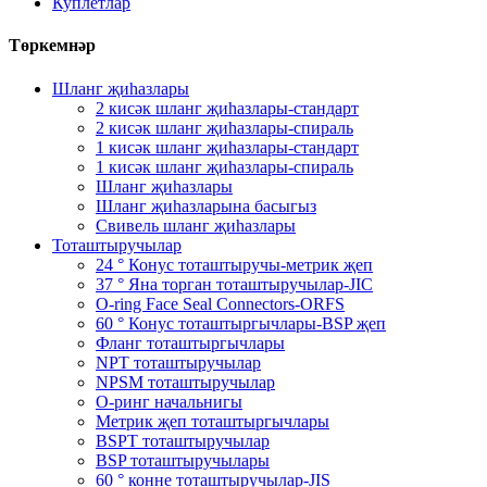
Куплетлар
Төркемнәр
Шланг җиһазлары
2 кисәк шланг җиһазлары-стандарт
2 кисәк шланг җиһазлары-спираль
1 кисәк шланг җиһазлары-стандарт
1 кисәк шланг җиһазлары-спираль
Шланг җиһазлары
Шланг җиһазларына басыгыз
Свивель шланг җиһазлары
Тоташтыручылар
24 ° Конус тоташтыручы-метрик җеп
37 ° Яна торган тоташтыручылар-JIC
O-ring Face Seal Connectors-ORFS
60 ° Конус тоташтыргычлары-BSP җеп
Фланг тоташтыргычлары
NPT тоташтыручылар
NPSM тоташтыручылар
О-ринг начальнигы
Метрик җеп тоташтыргычлары
BSPT тоташтыручылар
BSP тоташтыручылары
60 ° конне тоташтыручылар-JIS