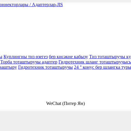
оннекторлары / Адаптерлар-JIS
ы
Куплингны тиз өзегез
бер кисәкне кабызу
Тиз тоташтыручы к
Торба тоташтыручы адаптер
Гидротехник шланг тоташтыручыс
рнаштыру
Гидротехник тоташтыручы
24 ° конус бер шлангка тур
WeChat (Питер Ян)