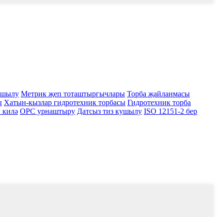
ушылу
Метрик җеп тоташтыргычлары
Торба җайланмасы
ы
Хатын-кызлар гидротехник торбасы
Гидротехник торба
ы килә
ОРС урнаштыру
Датсыз тиз кушылу
ISO 12151-2 бер