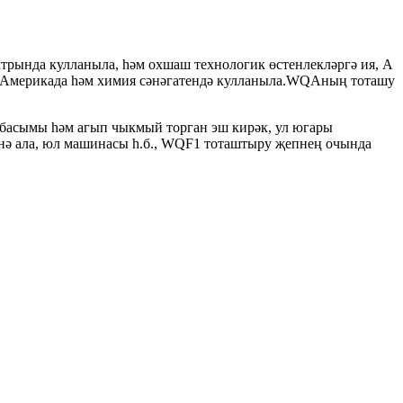
трында кулланыла, һәм охшаш технологик өстенлекләргә ия, А
як Америкада һәм химия сәнәгатендә кулланыла.WQAның тоташу
ш басымы һәм агып чыкмый торган эш кирәк, ул югары
енә ала, юл машинасы һ.б., WQF1 тоташтыру җепнең очында