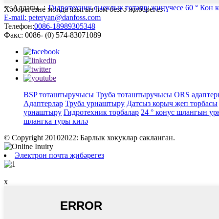
<<Алдагы ：
Гидротехник сыеклык тоташу җиңүчесе 60 ° Кон к
Хәбәрегезне монда языгыз һәм безгә җибәрегез
E-mail: peteryan@danfoss.com
Телефон:
0086-18989305348
Факс: 0086- (0) 574-83071089
BSP тоташтыручысы
Труба тоташтыручысы
ORS адаптер
Адаптерлар
Труба урнаштыру
Датсыз корыч җеп торбасы
урнаштыру
Гидротехник торбалар
24 ° конус шлангын у
шлангка туры килә
© Copyright 20102022: Барлык хокуклар сакланган.
Электрон почта җибәрегез
x