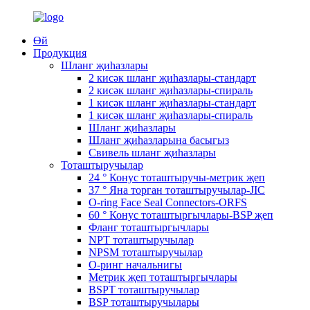
Өй
Продукция
Шланг җиһазлары
2 кисәк шланг җиһазлары-стандарт
2 кисәк шланг җиһазлары-спираль
1 кисәк шланг җиһазлары-стандарт
1 кисәк шланг җиһазлары-спираль
Шланг җиһазлары
Шланг җиһазларына басыгыз
Свивель шланг җиһазлары
Тоташтыручылар
24 ° Конус тоташтыручы-метрик җеп
37 ° Яна торган тоташтыручылар-JIC
O-ring Face Seal Connectors-ORFS
60 ° Конус тоташтыргычлары-BSP җеп
Фланг тоташтыргычлары
NPT тоташтыручылар
NPSM тоташтыручылар
О-ринг начальнигы
Метрик җеп тоташтыргычлары
BSPT тоташтыручылар
BSP тоташтыручылары