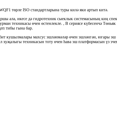
QF1 төрле ISO стандартларына туры килә яки артып китә.
ршы ала, икесе дә гидротехник сыеклык системасының киң спек
урман техникасы өчен өстенлекле. , В сериясе күбесенчә Төнь
еп тибы гына бар.
сы бит кушылмалары махсус эшләнмәләр өчен эшләнгән, югары э
ыл хуҗалыгы техникасын тоту өчен һава эш платформасын үз эч