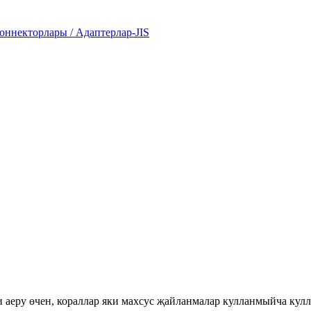
оннекторлары / Адаптерлар-JIS
аеру өчен, кораллар яки махсус җайланмалар кулланмыйча кулл