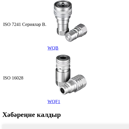
ISO 7241 Серияләр В.
WQB
ISO 16028
WQF1
Хәбәреңне калдыр