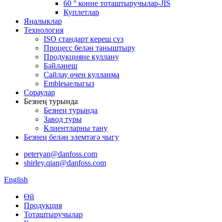
60 ° конне тоташтыручылар-JIS
Куплетлар
Яңалыклар
Технология
ISO стандарт кереш сүз
Процесс белән таныштыру
Продукцияне куллану
Бәйләнеш
Сайлау өчен кулланма
Embleыелыгыз
Сораулар
Безнең турында
Безнең турында
Завод туры
Клиентларны тану
Безнең белән элемтәгә чыгу
peteryan@danfoss.com
shirley.qian@danfoss.com
English
Өй
Продукция
Тоташтыручылар