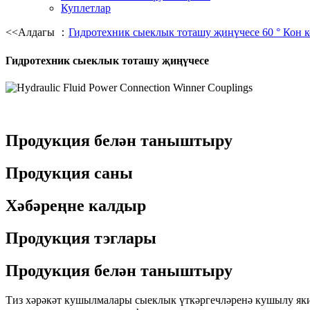
Куплетлар
<<Алдагы ：
Гидротехник сыеклык тоташу җиңүчесе 60 ° Кон к
Гидротехник сыеклык тоташу җиңүчесе
Продукция белән таныштыру
Продукция саны
Хәбәреңне калдыр
Продукция тэглары
Продукция белән таныштыру
Тиз хәрәкәт кушылмалары сыеклык үткәргечләренә кушылу яки 